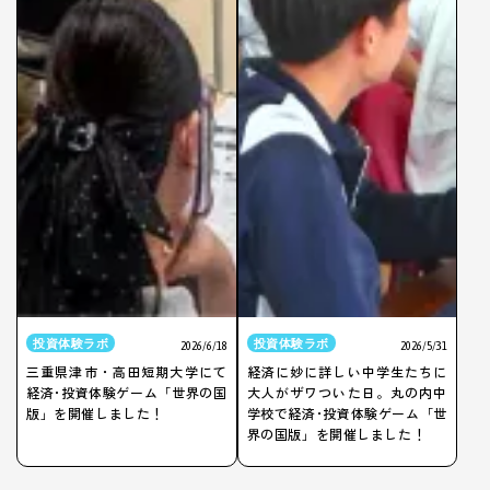
投資体験ラボ
投資体験ラボ
2026/6/18
2026/5/31
三重県津市・高田短期大学にて
経済に妙に詳しい中学生たちに
経済･投資体験ゲーム「世界の国
大人がザワついた日。丸の内中
版」を開催しました！
学校で経済･投資体験ゲーム「世
界の国版」を開催しました！