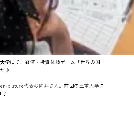
大学
にて、経済・投資体験ゲーム「世界の国
た♪
n-cluture代表の筒井さん
。前回の
三重大学
に
す♪