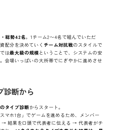
ム・総勢42名
。1チーム2〜4名で組んでいただ
資配分を決めていく
チーム対抗戦
のスタイルで
では
最大級の規模
ということで、システムの安
。会場いっぱいの大所帯でにぎやかに進めさせ
プ診断から
のタイプ診断
からスタート。
スマホ1台」でゲームを進めるため、メンバー
→ 結果を口頭で代表者に伝える → 代表者がチ