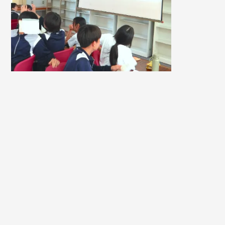
投資体験ラボ
2026/5/31
経済に妙に詳しい中学生たちに大
人がザワついた日。丸の内中学校
で経済･投資体験ゲーム「世界の
国版」を開催しました！