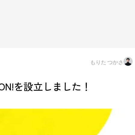
もりた つかさ
ION!を設立しました！