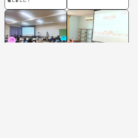
催しました！
投資体験ラボ
投資体験ラボ
2026/6/18
2026/5/31
三重県津市・高田短期大学にて
経済に妙に詳しい中学生たちに
経済･投資体験ゲーム「世界の国
大人がザワついた日。丸の内中
版」を開催しました！
学校で経済･投資体験ゲーム「世
界の国版」を開催しました！
©️一般社団法人CURIATION