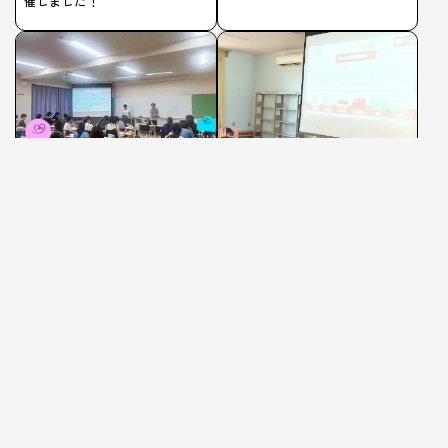
催しました！
投資体験ラボ
投資体験ラボ
2026/6/18
2026/5/31
三重県津市・高田短期大学にて
経済に妙に詳しい中学生たちに
経済･投資体験ゲーム「世界の国
大人がザワついた日。丸の内中
版」を開催しました！
学校で経済･投資体験ゲーム「世
界の国版」を開催しました！
©️一般社団法人CURIATION